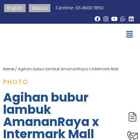
Careline: 03-8600 9850
English
Bahasa
Home
/
Agihan bubur lambuk AmananRaya x Intermark Mall
PHOTO
Agihan bubur
lambuk
AmananRaya x
Intermark Mall