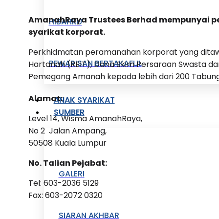
AmanahRaya Trustees Berhad mempunyai pe
HIBAHKU
syarikat korporat.
Perkhidmatan peramanahan korporat yang ditaw
PEWARISAN BERTAKAFUL
Hartanah (REIT), Dana Skim Persaraan Swasta dan
Pemegang Amanah kepada lebih dari 200 Tabung U
Alamat:
ANAK SYARIKAT
SUMBER
Level 14, Wisma AmanahRaya,
No 2 Jalan Ampang,
50508 Kuala Lumpur
No. Talian Pejabat:
GALERI
Tel: 603-2036 5129
Fax: 603-2072 0320
SIARAN AKHBAR