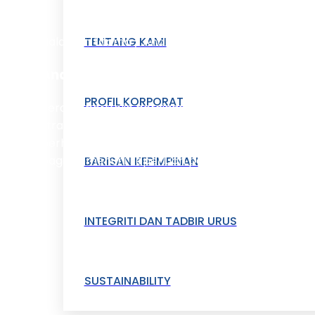
TENTANG KAMI
Halaman Utama / Anak Syarikat
Anak Syarikat
PROFIL KORPORAT
Terokai portfolio perniagaan dan perkongsian
strategik kami yang pelbagai — aset kami yang 
berharga dalam memperluaskan kepakaran kam
bagi memenuhi keperluan pelanggan kami.
BARISAN KEPIMPINAN
INTEGRITI DAN TADBIR URUS
SUSTAINABILITY