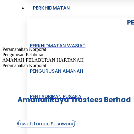
PERKHIDMATAN
P
PERKHIDMATAN WASIAT
Peramanahan Korporat
Pengurusan Pelaburan
AMANAH PELABURAN HARTANAH
Peramanahan Korporat
PENGURUSAN AMANAH
PENTADBIRAN PUSAKA
AmanahRaya Trustees Berhad
DANA TERTANGGUH
Lawati Laman Sesawang