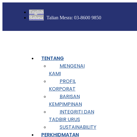
Skip
to
English
content
Bahasa
Talian Mesra: 03-8600 9850
TENTANG
MENGENAI
KAMI
PROFIL
KORPORAT
BARISAN
KEMPIMPINAN
INTEGRITI DAN
TADBIR URUS
SUSTAINABILITY
PERKHIDMATAN